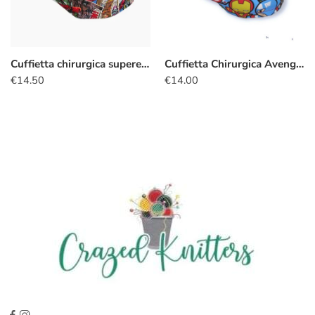
Cuffietta chirurgica supereroi fumetti
Cuffietta Chirurgica Avengers kawaii azzurro
€
14.50
€
14.00