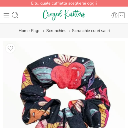
E tu, quale cuffietta sceglierai oggi?
Home Page
Scrunchies
Scrunchie cuori sacri