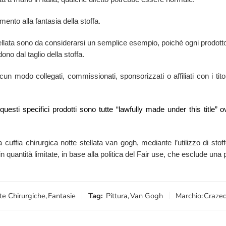
mento alla fantasia della stoffa.
tellata sono da considerarsi un semplice esempio, poiché ogni prodotto
ono dal taglio della stoffa.
n modo collegati, commissionati, sponsorizzati o affiliati con i titola
i questi specifici prodotti sono tutte “lawfully made under this titl
a cuffia chirurgica notte stellata van gogh, mediante l’utilizzo di stoffe
quantità limitate, in base alla politica del Fair use, che esclude una 
te Chirurgiche
,
Fantasie
Tag:
Pittura
,
Van Gogh
Marchio:
Crazed