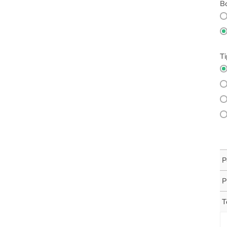
Bo
Ti
P
P
T