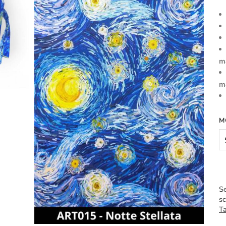
m
m
M
Se
sc
Ta