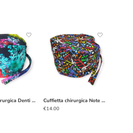
Cuffietta chirurgica Denti di leone
Cuffietta chirurgica Note musicali colorate
€
14.00