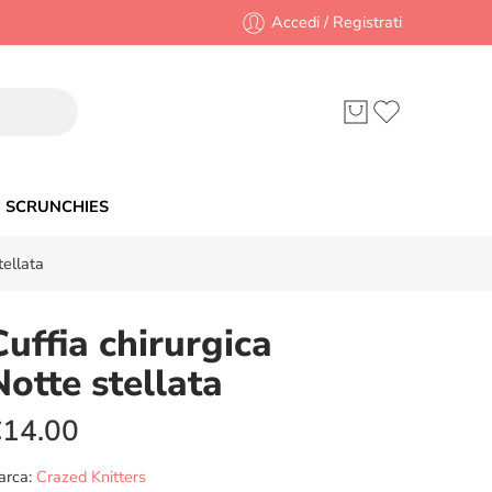
Accedi / Registrati
SCRUNCHIES
tellata
Cuffia chirurgica
Notte stellata
€
14.00
arca:
Crazed Knitters