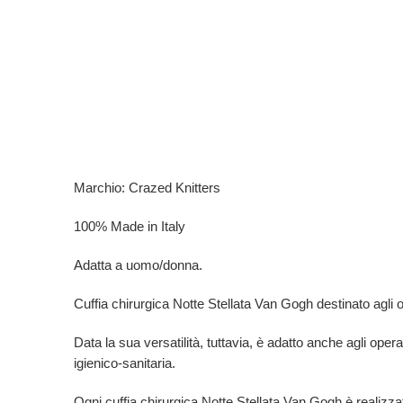
Marchio: Crazed Knitters
100% Made in Italy
Adatta a uomo/donna.
Cuffia chirurgica Notte Stellata Van Gogh destinato agli oper
Data la sua versatilità, tuttavia, è adatto anche agli opera
igienico-sanitaria.
Ogni
cuffia chirurgica Notte Stellata Van Gogh
è
realizza